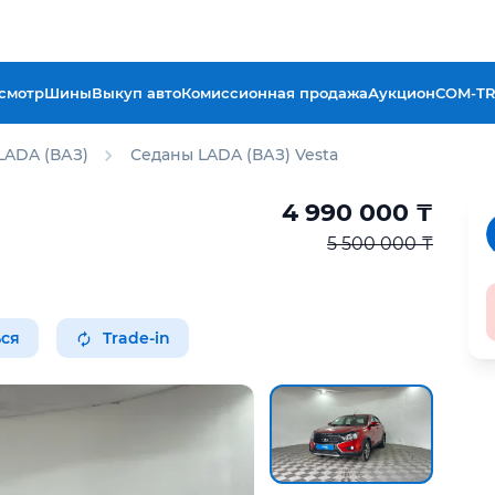
смотр
Шины
Выкуп авто
Комиссионная продажа
Аукцион
COM-T
LADA (ВАЗ)
Седаны LADA (ВАЗ) Vesta
4 990 000
₸
5 500 000 ₸
ся
Trade-in