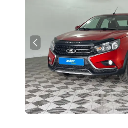
Для этого авто доступен 
Check
Предоставим подробную информацию о
техническое состояние, пробег, история
юридическая проверка по базам РК и Р
Техническое состояние
Проверка одометра
Проверка криминалиста
Данные по утильсбору
Купить отчёт за 1000₸
Посмо