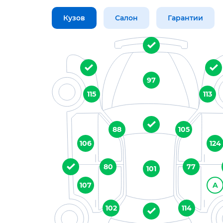
Кузов
Салон
Гарантии
97
115
113
88
105
106
124
80
77
101
107
A
102
114