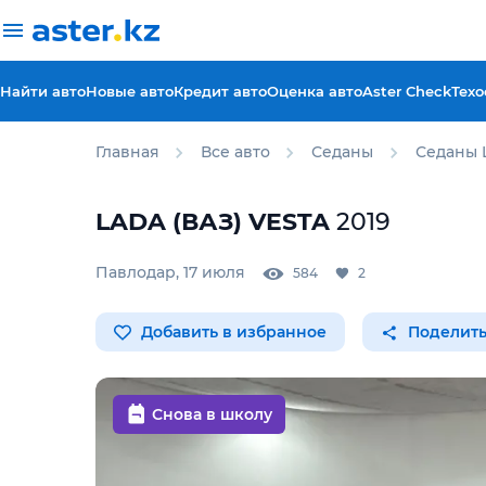
Найти авто
Новые авто
Кредит авто
Оценка авто
Aster Check
Техо
Главная
Все авто
Седаны
Седаны 
LADA (ВАЗ)
VESTA
2019
Павлодар
,
17 июля
584
2
Добавить в избранное
Поделить
Снова в школу