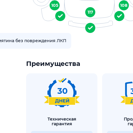
105
108
117
мятина без повреждения ЛКП
Преимущества
техническая
продленная
гарантия
га