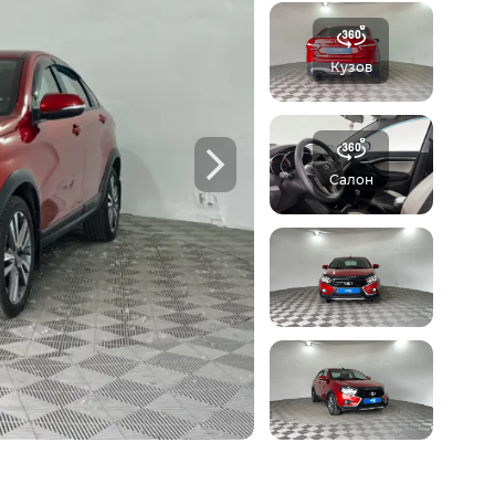
отчёт Aster
Кузов
б автомобиле:
 осмотров,
Ф
Салон
треть пример отчета