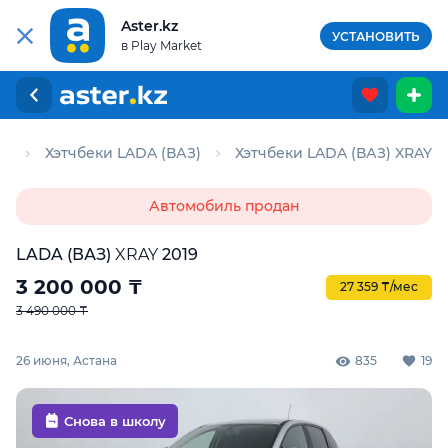
Aster.kz
УСТАНОВИТЬ
в Play Market
ки
Хэтчбеки LADA (ВАЗ)
Хэтчбеки LADA (ВАЗ) XRAY
Автомобиль продан
LADA (ВАЗ)
XRAY
2019
3 200 000
₸
27 359 ₸/мес
3 490 000 ₸
26 июня, Астана
835
19
Снова в школу