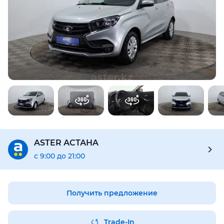
Для этого авто доступен отчёт Aster Check
Предоставим подробную информацию об автомобиле:
техническое состояние, пробег, история осмотров,
юридическая проверка по базам РК и РФ
Купить отчёт за 1000₸
ASTER АСТАНA
с 9:00 до 21:00
Получить предложение
Trade-In