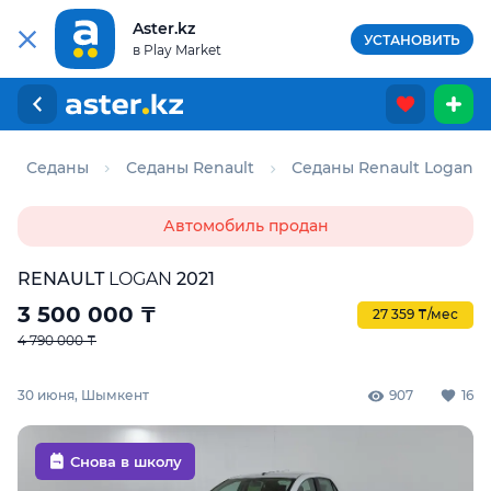
Aster.kz
УСТАНОВИТЬ
в Play Market
Седаны
Седаны Renault
Седаны Renault Logan
Автомобиль продан
RENAULT
LOGAN
2021
3 500 000
₸
27 359 ₸/мес
4 790 000 ₸
30 июня, Шымкент
907
16
Снова в школу