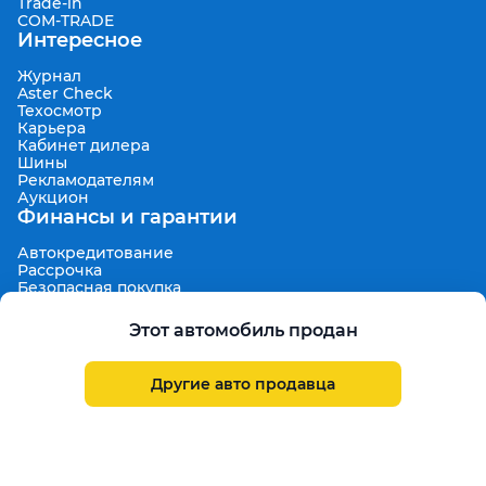
Trade-in
COM-TRADE
Интересное
Журнал
Aster Check
Техосмотр
Карьера
Кабинет дилера
Шины
Рекламодателям
Аукцион
Финансы и гарантии
Автокредитование
Рассрочка
Безопасная покупка
7 дней на обмен
Техническая гарантия 30 дней
Этот автомобиль продан
Продленная гарантия
Гарантированная цена выкупа
Aster Finance
Другие авто продавца
Поддержка
Правила размещения объявлений
Пользовательское соглашение
Пользовательское соглашение Aster Аукцион
Контакты