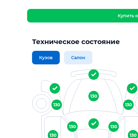
Купить о
Техническое состояние
Кузов
Салон
130
130
130
130
130
130
130