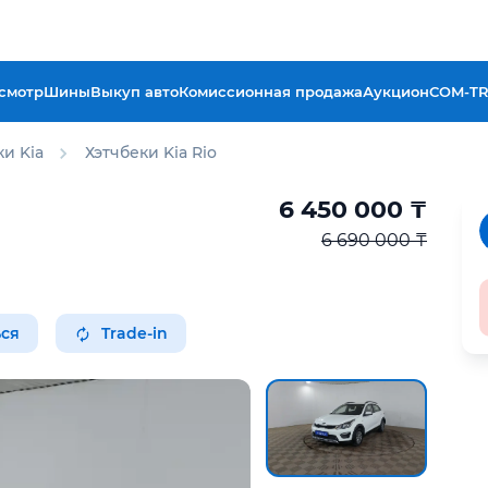
смотр
Шины
Выкуп авто
Комиссионная продажа
Аукцион
COM-T
ки Kia
Хэтчбеки Kia Rio
6 450 000
₸
6 690 000 ₸
ся
Trade-in