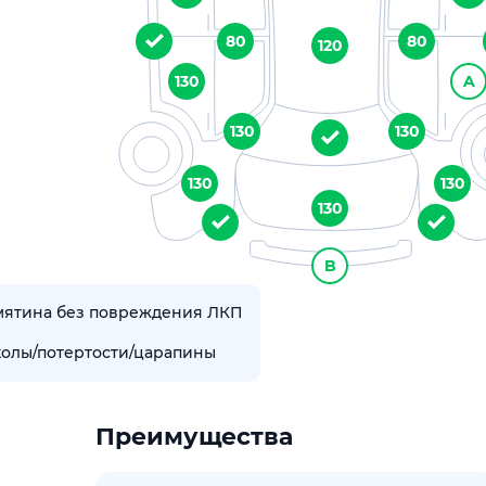
80
80
120
130
A
130
130
130
130
130
B
мятина без повреждения ЛКП
колы/потертости/царапины
Преимущества