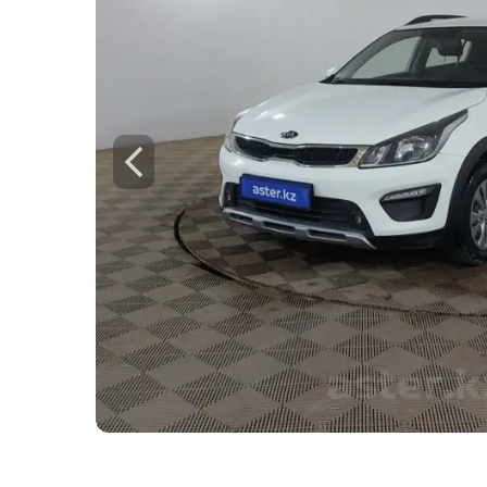
Для этого авто доступен 
Check
Предоставим подробную информацию о
техническое состояние, пробег, история
юридическая проверка по базам РК и Р
Техническое состояние
Проверка одометра
Проверка криминалиста
Данные по утильсбору
Купить отчёт за 1000₸
Посмо