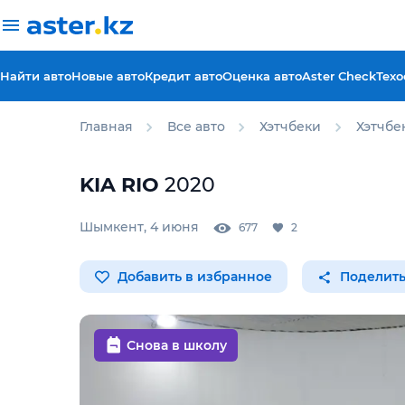
Найти авто
Новые авто
Кредит авто
Оценка авто
Aster Check
Техо
Главная
Все авто
Хэтчбеки
Хэтчбе
KIA
RIO
2020
Шымкент
,
4 июня
677
2
Добавить в избранное
Поделить
Снова в школу