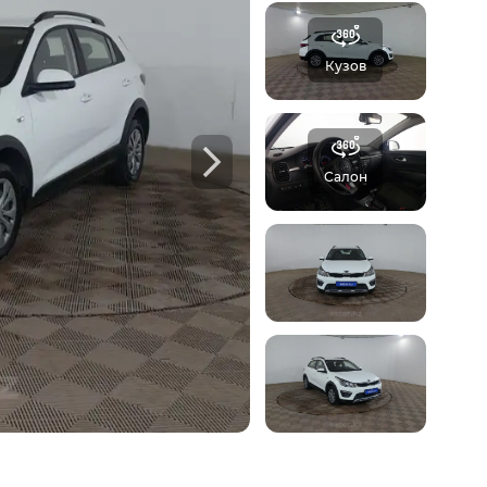
отчёт Aster
Кузов
б автомобиле:
 осмотров,
Ф
Салон
треть пример отчета