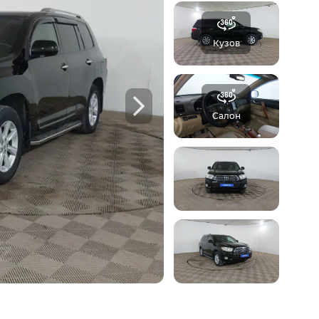
отчёт Aster
Кузов
б автомобиле:
 осмотров,
Ф
Салон
треть пример отчета