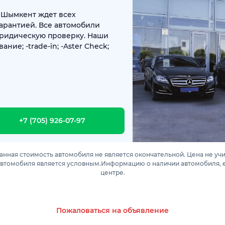
 Шымкент ждет всех
арантией. Все автомобили
юридическую проверку. Наши
ание; -trade-in; -Aster Check;
+7 (705) 926-07-97
анная стоимость автомобиля не является окончательной. Цена не уч
автомобиля является условным.Информацию о наличии автомобиля, е
центре.
Пожаловаться на объявление