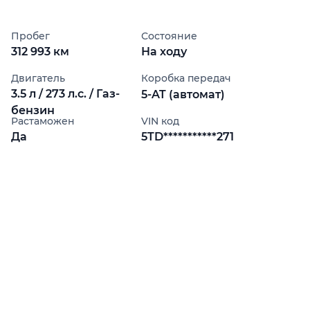
Пробег
Состояние
312 993 км
На ходу
Двигатель
Коробка передач
3.5 л / 273 л.с. / Газ-
5-AT (автомат)
бензин
Растаможен
VIN код
Да
5TD***********271