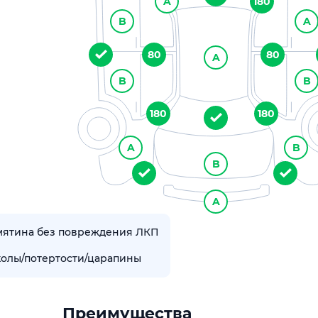
A
180
B
A
80
80
A
B
B
180
180
A
B
B
A
мятина без повреждения ЛКП
колы/потертости/царапины
Преимущества