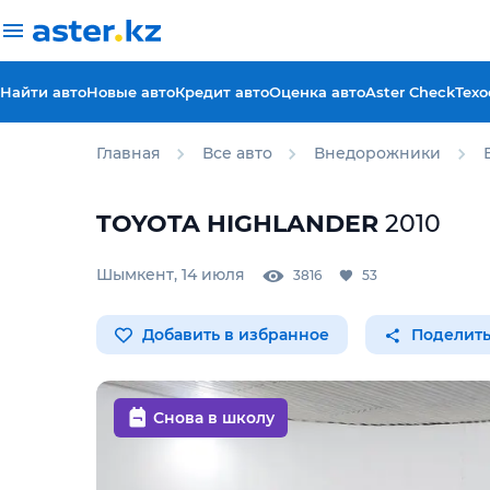
Найти авто
Новые авто
Кредит авто
Оценка авто
Aster Check
Техо
Главная
Все авто
Внедорожники
TOYOTA
HIGHLANDER
2010
Шымкент
,
14 июля
3816
53
Добавить в избранное
Поделить
Снова в школу