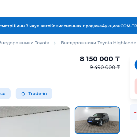
смотр
Шины
Выкуп авто
Комиссионная продажа
Аукцион
COM-T
Внедорожники Toyota
Внедорожники Toyota Highlande
8 150 000
₸
9 490 000 ₸
ся
Trade-in