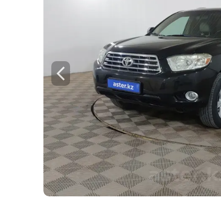
Для этого авто доступен 
Check
Предоставим подробную информацию о
техническое состояние, пробег, история
юридическая проверка по базам РК и Р
Техническое состояние
Проверка одометра
Проверка криминалиста
Данные по утильсбору
Купить отчёт за 1000₸
Посмо