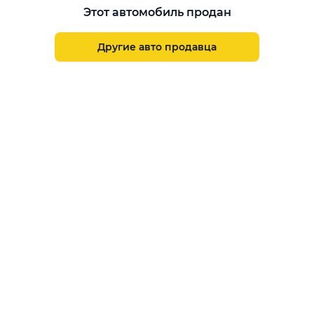
Гарантированная цена выкупа
Этот автомобиль продан
Aster Finance
Поддержка
Другие авто продавца
Правила размещения объявлений
Пользовательское соглашение
Пользовательское соглашение Aster Аукцион
Контакты
О проекте
Aster Гид
Карта сайта
Бонус
Call Center
+7 708 941 08 08
Написать в службу заботы
support@aster.kz