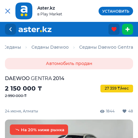
Aster.kz
УСТАНОВИТЬ
в Play Market
Седаны
Седаны Daewoo
Седаны Daewoo Gentra
Автомобиль продан
DAEWOO
GENTRA
2014
2 150 000
₸
27 359 ₸/мес
2 990 000 ₸
24 июня, Алматы
1844
48
На 20% ниже рынка