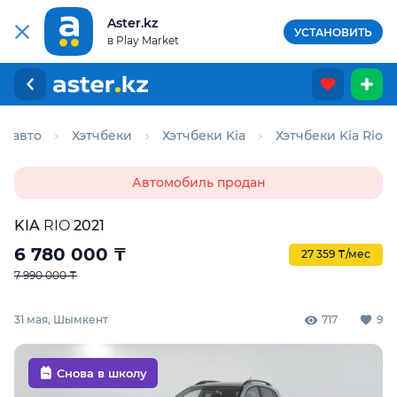
Aster.kz
УСТАНОВИТЬ
в Play Market
е авто
Хэтчбеки
Хэтчбеки Kia
Хэтчбеки Kia Rio
Автомобиль продан
KIA
RIO
2021
6 780 000
₸
27 359 ₸/мес
7 990 000 ₸
31 мая, Шымкент
717
9
Снова в школу