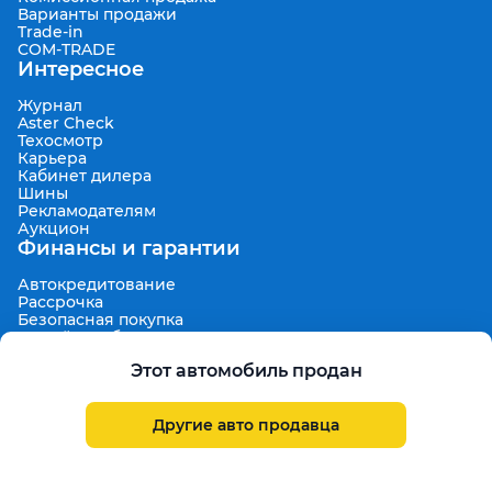
Варианты продажи
Trade-in
COM-TRADE
Интересное
Журнал
Aster Check
Техосмотр
Карьера
Кабинет дилера
Шины
Рекламодателям
Аукцион
Финансы и гарантии
Автокредитование
Рассрочка
Безопасная покупка
7 дней на обмен
Техническая гарантия 30 дней
Этот автомобиль продан
Продленная гарантия
Гарантированная цена выкупа
Aster Finance
Другие авто продавца
Поддержка
Правила размещения объявлений
Пользовательское соглашение