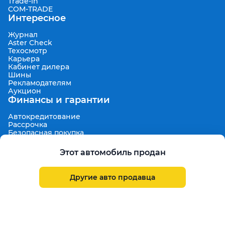
Trade-in
COM-TRADE
Интересное
Журнал
Aster Check
Техосмотр
Карьера
Кабинет дилера
Шины
Рекламодателям
Аукцион
Финансы и гарантии
Автокредитование
Рассрочка
Безопасная покупка
7 дней на обмен
Техническая гарантия 30 дней
Этот автомобиль продан
Продленная гарантия
Гарантированная цена выкупа
Aster Finance
Другие авто продавца
Поддержка
Правила размещения объявлений
Пользовательское соглашение
Пользовательское соглашение Aster Аукцион
Контакты