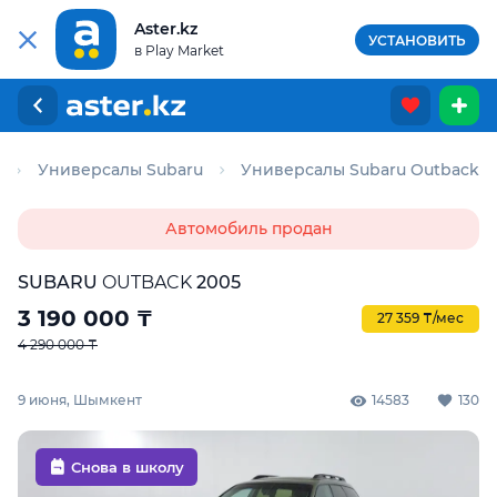
Aster.kz
УСТАНОВИТЬ
в Play Market
Универсалы Subaru
Универсалы Subaru Outback
Автомобиль продан
SUBARU
OUTBACK
2005
3 190 000
₸
27 359 ₸/мес
4 290 000 ₸
9 июня, Шымкент
14583
130
Снова в школу