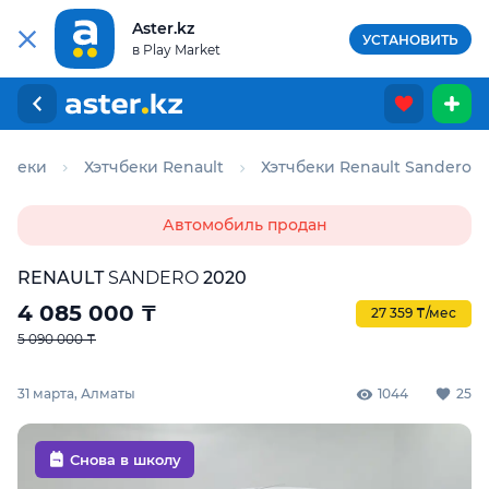
Aster.kz
УСТАНОВИТЬ
в Play Market
тчбеки
Хэтчбеки Renault
Хэтчбеки Renault Sandero
Автомобиль продан
RENAULT
SANDERO
2020
4 085 000
₸
27 359 ₸/мес
5 090 000 ₸
31 марта, Алматы
1044
25
Снова в школу