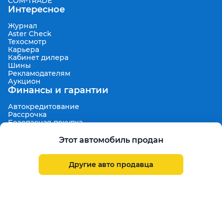
COM-TRADE
Интересное
Журнал
Aster Check
Техосмотр
Карьера
Кабинет дилера
Шины
Рекламодателям
Аукцион
Финансы и гарантии
Автокредитование
Рассрочка
Безопасная покупка
7 дней на обмен
Техническая гарантия 30 дней
Этот автомобиль продан
Продленная гарантия
Гарантированная цена выкупа
Aster Finance
Другие авто продавца
Поддержка
Правила размещения объявлений
Пользовательское соглашение
Пользовательское соглашение Aster Аукцион
Контакты
О проекте