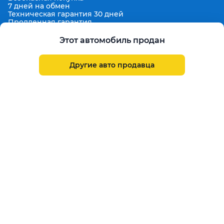
7 дней на обмен
Техническая гарантия 30 дней
Продленная гарантия
Гарантированная цена выкупа
Aster Finance
Этот автомобиль продан
Поддержка
Правила размещения объявлений
Другие авто продавца
Пользовательское соглашение
Пользовательское соглашение Aster Аукцион
Контакты
О проекте
Aster Гид
Карта сайта
Бонус
Call Center
+7 708 941 08 08