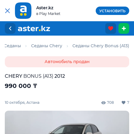
Aster.kz
УСТАНОВИТЬ
в Play Market
Седаны
Седаны Chery
Седаны Chery Bonus (A13)
Автомобиль продан
CHERY
BONUS (A13)
2012
990 000
₸
10 октября, Астана
708
7
Для этого авто доступен отчёт Aster Check