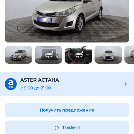
Предоставим подробную информацию об автомобиле:
техническое состояние, пробег, история осмотров,
юридическая проверка по базам РК и РФ
Купить отчёт за 1000₸
ASTER АСТАНA
с 9:00 до 21:00
Получить предложение
Trade-In