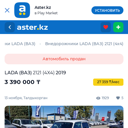
Aster.kz
УСТАНОВИТЬ
в Play Market
ики LADA (ВАЗ)
Внедорожники LADA (ВАЗ) 2121 (4x4)
Автомобиль продан
LADA (ВАЗ)
2121 (4X4)
2019
3 390 000
₸
27 359 ₸/мес
13 ноября, Талдыкорган
1929
5
Для этого авто доступен отчёт Aster Check