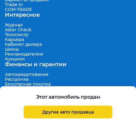
Trade-in
COM-TRADE
Интересное
Журнал
Aster Check
Техосмотр
Карьера
Кабинет дилера
Шины
Рекламодателям
Аукцион
Финансы и гарантии
Автокредитование
Рассрочка
Безопасная покупка
7 дней на обмен
Техническая гарантия 30 дней
Этот автомобиль продан
Продленная гарантия
Гарантированная цена выкупа
Aster Finance
Другие авто продавца
Поддержка
Правила размещения объявлений
Пользовательское соглашение
Пользовательское соглашение Aster Аукцион