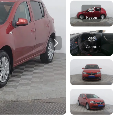
отчёт Aster
Кузов
б автомобиле:
 осмотров,
Ф
Салон
треть пример отчета