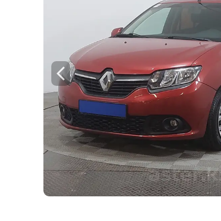
Для этого авто доступен 
Check
Предоставим подробную информацию о
техническое состояние, пробег, история
юридическая проверка по базам РК и Р
Техническое состояние
Проверка одометра
Проверка криминалиста
Данные по утильсбору
Купить отчёт за 1000₸
Посмо