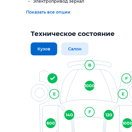
Электропривод зеркал
Показать все опции
Техническое состояние
Кузов
Салон
B
F
1000
E
E
F
140
120
600
100