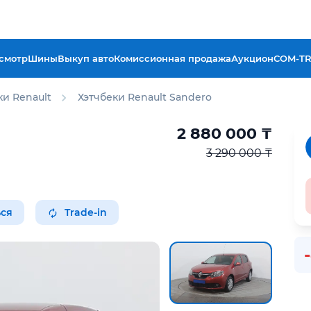
смотр
Шины
Выкуп авто
Комиссионная продажа
Аукцион
COM-T
ки Renault
Хэтчбеки Renault Sandero
2 880 000
₸
3 290 000 ₸
ся
Trade-in