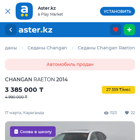
Aster.kz
УСТАНОВИТЬ
в Play Market
Седаны
Седаны Changan
Седаны Changan Raeton
Автомобиль продан
CHANGAN
RAETON
2014
3 385 000
₸
27 359 ₸/мес
4 990 000 ₸
17 марта, Караганда
1123
22
Снова в школу