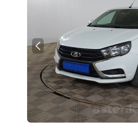
Для этого авто доступен 
Check
Предоставим подробную информацию о
техническое состояние, пробег, история
юридическая проверка по базам РК и Р
Техническое состояние
Проверка одометра
Проверка криминалиста
Данные по утильсбору
Купить отчёт за 1000₸
Посмо