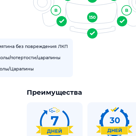
B
B
150
мятина без повреждения ЛКП
колы/потертости/царапины
олы/Царапины
Преимущества