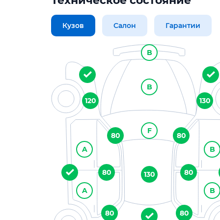
Техническое состояние
Кузов
Салон
Гарантии
B
B
120
130
F
80
80
A
B
80
80
130
A
B
80
80