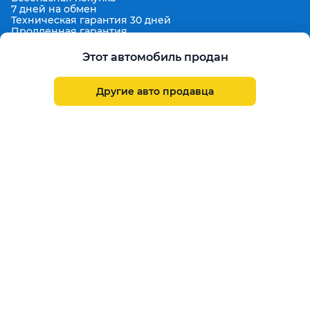
7 дней на обмен
Техническая гарантия 30 дней
Продленная гарантия
Гарантированная цена выкупа
Aster Finance
Этот автомобиль продан
Поддержка
Правила размещения объявлений
Другие авто продавца
Пользовательское соглашение
Пользовательское соглашение Aster Аукцион
Контакты
О проекте
Aster Гид
Карта сайта
Бонус
Call Center
+7 708 941 08 08