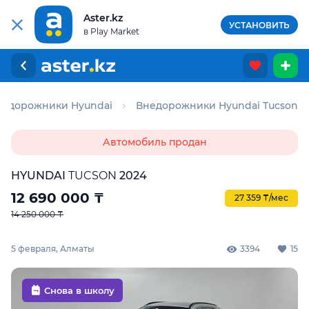
Aster.kz
УСТАНОВИТЬ
в Play Market
недорожники Hyundai
Внедорожники Hyundai Tucson
Автомобиль продан
HYUNDAI
TUCSON
2024
12 690 000
₸
27 359 ₸/мес
14 250 000 ₸
5 февраля, Алматы
3394
15
Снова в школу