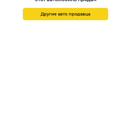
Aster Finance
Поддержка
Другие авто продавца
Правила размещения объявлений
Пользовательское соглашение
Пользовательское соглашение Aster Аукцион
Контакты
О проекте
Aster Гид
Карта сайта
Бонус
Call Center
+7 708 941 08 08
Написать в службу заботы
support@aster.kz
Все права защищены