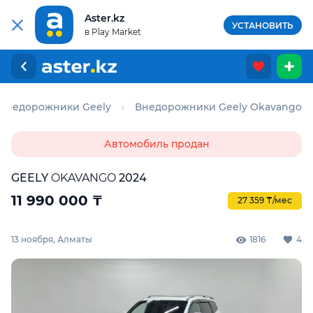
Aster.kz
УСТАНОВИТЬ
в Play Market
Внедорожники Geely
Внедорожники Geely Okavango
Автомобиль продан
GEELY
OKAVANGO
2024
11 990 000
₸
27 359 ₸/мес
13 ноября, Алматы
1816
4
Для этого авто доступен отчёт Aster Check