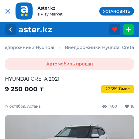
Aster.kz
УСТАНОВИТЬ
в Play Market
Внедорожники Hyundai
Внедорожники Hyundai Creta
Автомобиль продан
HYUNDAI
CRETA
2021
9 250 000
₸
27 359 ₸/мес
17 октября, Астана
1400
16
Для этого авто доступен отчёт Aster Check