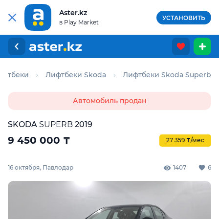
Aster.kz
УСТАНОВИТЬ
в Play Market
ифтбеки
Лифтбеки Skoda
Лифтбеки Skoda Superb
Автомобиль продан
SKODA
SUPERB
2019
9 450 000
₸
27 359 ₸/мес
16 октября, Павлодар
1407
6
Для этого авто доступен отчёт Aster Check