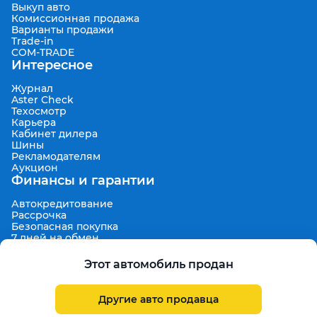
Выкуп авто
Комиссионная продажа
Варианты продажи
Trade-in
COM-TRADE
Интересное
Журнал
Aster Check
Техосмотр
Карьера
Кабинет дилера
Шины
Рекламодателям
Аукцион
Финансы и гарантии
Автокредитование
Рассрочка
Безопасная покупка
7 дней на обмен
Техническая гарантия 30 дней
Продленная гарантия
Этот автомобиль продан
Гарантированная цена выкупа
Aster Finance
Поддержка
Другие авто продавца