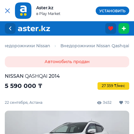
Aster.kz
УСТАНОВИТЬ
в Play Market
Внедорожники Nissan
Внедорожники Nissan Qashqai
Автомобиль продан
NISSAN
QASHQAI
2014
5 590 000
₸
27 359 ₸/мес
22 сентября, Астана
3452
70
Для этого авто доступен отчёт Aster Check