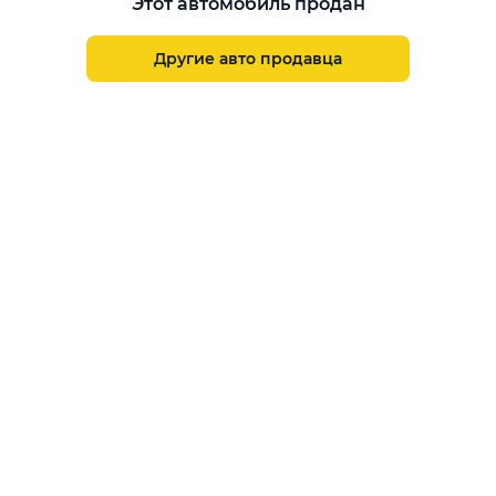
Этот автомобиль продан
Aster Finance
Поддержка
Другие авто продавца
Правила размещения объявлений
Пользовательское соглашение
Пользовательское соглашение Aster Аукцион
Контакты
О проекте
Aster Гид
Карта сайта
Бонус
Call Center
+7 708 941 08 08
Написать в службу заботы
support@aster.kz