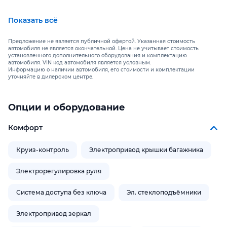
Показать всё
🚗 📱 Гаджетмобиль предоставляет комфорт клиентам во
время пользования автомобилем с помощью современных
Предложение не является публичной офертой. Указанная стоимость
технологий, в том числе на основе искусственного
автомобиля не является окончательной. Цена не учитывает стоимость
установленного дополнительного оборудования и комплектацию
интеллекта:
автомобиля. VIN код автомобиля является условным.
Информацию о наличии автомобиля, его стоимости и комплектации
уточняйте в дилерском центре.
🤖 Голосовой помощник. Позволяет голосом открывать окна,
включать кондиционер, регулировать медиа, включать
обогрев, вентиляцию сидений и многое другое. Это
Опции и оборудование
позволяет водителю не отвлекаться за рулём
Комфорт
🤖 Если вы всё-таки отвлеклись, автомобиль сам
проконтролирует, чтобы вы не выехали за полосу или не
Круиз-контроль
Электропривод крышки багажника
столкнулись с автомобилем впереди едущем.
Электрорегулировка руля
🤖 Если вы проглядели зелёный свет на светофоре,
Система доступа без ключа
Эл. стеклоподъёмники
автомобиль вас оповестит о том, что авто спереди начало
движение раньше, чем токсичный водитель едущий за
Электропривод зеркал
вами