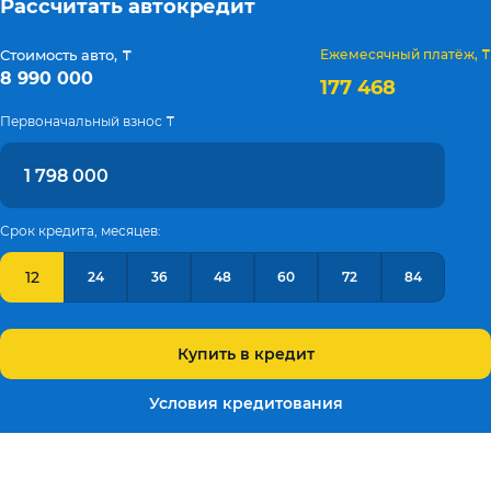
Рассчитать автокредит
Стоимость авто, ₸
Ежемесячный платёж, ₸
8 990 000
177 468
Первоначальный взнос ₸
Срок кредита, месяцев:
12
24
36
48
60
72
84
Купить в кредит
Условия кредитования