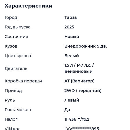
Характеристики
Город
Тараз
Год выпуска
2025
Состояние
Новый
Кузов
Внедорожник 5 дв.
Цвет кузова
Белый
1.5 л / 147 л.с. /
Двигатель
Бензиновый
Коробка передач
AT (Вариатор)
Привод
2WD (передний)
Руль
Левый
Растаможен
Да
Налог
11 436 ₸/год
VIN код
LVV***********895