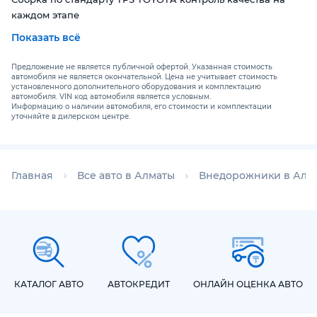
каждом этапе
Платформа GPMA управляемость, комфорт и безопасность
Показать всё
в балансе
Самосушка кондиционера без запахов и плесени
Предложение не является публичной офертой. Указанная стоимость
Ровный пол заднего ряда удобно садиться, комфортно
автомобиля не является окончательной. Цена не учитывает стоимость
установленного дополнительного оборудования и комплектацию
ехать
автомобиля. VIN код автомобиля является условным.
Информацию о наличии автомобиля, его стоимости и комплектации
Колёсная база 2750 мм самая длинная в классе, больше
уточняйте в дилерском центре.
пространства
Широкий кузов и продуманная геометрия, салона лучший
объём в сегменте
Опционал по современным стандартам.
Главная
Все авто в Алматы
Внедорожники в Алм
GAC GS4 MAX — это выбор тех, кто уже разобрался в
качестве автомобилей.
ВАЖНЫЕ ОПЦИИ LUX 2WD:
КАТАЛОГ АВТО
АВТОКРЕДИТ
ОНЛАЙН ОЦЕНКА АВТО
Мультимедийная система с функцией Carplay
Многофункциональный сенсорный экран 10,1 дюйма