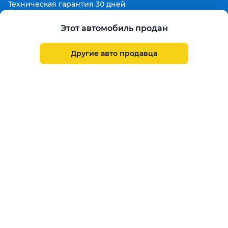
Техническая гарантия 30 дней
Продленная гарантия
Гарантированная цена выкупа
Этот автомобиль продан
Aster Finance
Поддержка
Другие авто продавца
Правила размещения объявлений
Пользовательское соглашение
Пользовательское соглашение Aster Аукцион
Контакты
О проекте
Aster Гид
Карта сайта
Бонус
Call Center
+7 708 941 08 08
Написать в службу заботы