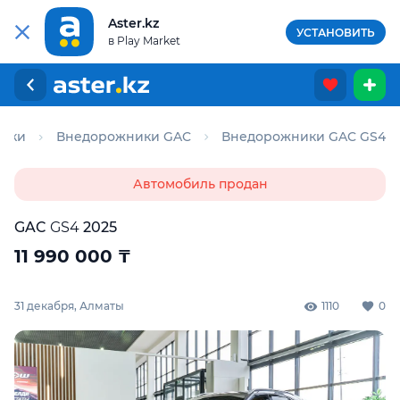
Aster.kz
УСТАНОВИТЬ
в Play Market
ики
Внедорожники GAC
Внедорожники GAC GS4
Автомобиль продан
GAC
GS4
2025
11 990 000
₸
31 декабря, Алматы
1110
0