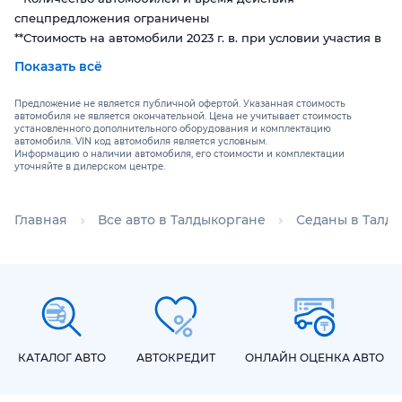
спецпредложения ограничены
**Стоимость на автомобили 2023 г. в. при условии участия в
партнерской программе
Показать всё
ОСНОВНЫЕ ХАРАКТЕРИСТИКИ
Предложение не является публичной офертой. Указанная стоимость
автомобиля не является окончательной. Цена не учитывает стоимость
установленного дополнительного оборудования и комплектацию
Новый OMODA S5 – воплощение современного стиля и
автомобиля. VIN код автомобиля является условным.
Информацию о наличии автомобиля, его стоимости и комплектации
технологий в мире автомобилей!
уточняйте в дилерском центре.
✨Снаружи OMODA S5 цепляет взгляд полностью
светодиодной умной оптикой. Фары модели оснащены
Главная
Все авто в Талдыкоргане
Седаны в Талд
системой IHC, которая способна самостоятельно
переключаться между дальним и ближним светом.
Солидности облику добавляют и двухцветные диски
радиусом 17”. Совместно с фирменной радиаторной
решёткой «Star Diamond» они делают автомобиль
визуально крупнее.
КАТАЛОГ АВТО
АВТОКРЕДИТ
ОНЛАЙН ОЦЕНКА АВТО
🤖 На новой модели OMODA S5 установлена
высокотехнологичная система безопасности ADAS,