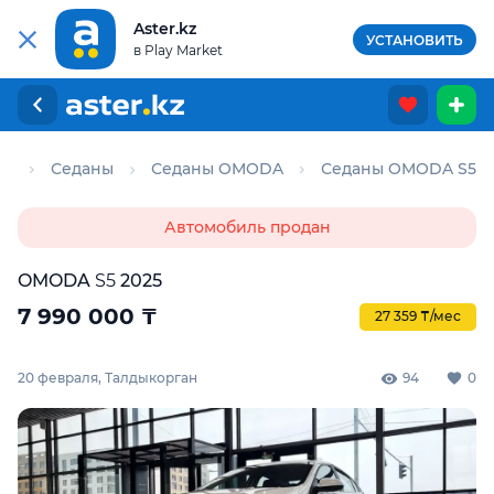
Aster.kz
УСТАНОВИТЬ
в Play Market
то
Седаны
Седаны OMODA
Седаны OMODA S5
Автомобиль продан
OMODA
S5
2025
7 990 000
₸
27 359 ₸/мес
20 февраля, Талдыкорган
94
0