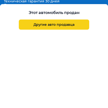
Техническая гарантия 30 дней
Продленная гарантия
Гарантированная цена выкупа
Этот автомобиль продан
Aster Finance
Поддержка
Другие авто продавца
Правила размещения объявлений
Пользовательское соглашение
Пользовательское соглашение Aster Аукцион
Контакты
О проекте
Aster Гид
Карта сайта
Бонус
Call Center
+7 708 941 08 08
Написать в службу заботы