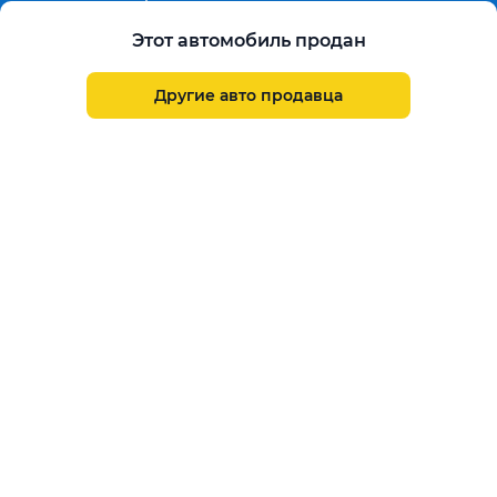
Продленная гарантия
Гарантированная цена выкупа
Этот автомобиль продан
Aster Finance
Поддержка
Другие авто продавца
Правила размещения объявлений
Пользовательское соглашение
Пользовательское соглашение Aster Аукцион
Контакты
О проекте
Aster Гид
Карта сайта
Бонус
Call Center
+7 708 941 08 08
Написать в службу заботы