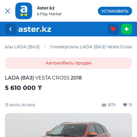
Aster.kz
УСТАНОВИТЬ
в Play Market
салы LADA (ВАЗ)
Универсалы LADA (ВАЗ) Vesta Cross
Автомобиль продан
LADA (ВАЗ)
VESTA CROSS
2018
5 610 000
₸
13 июля, Астана
1679
15
Для этого авто доступен отчёт Aster Check