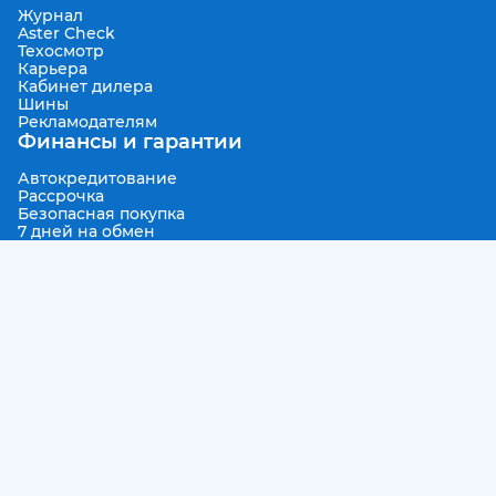
Журнал
Aster Check
Техосмотр
Карьера
Кабинет дилера
Шины
Рекламодателям
Финансы и гарантии
Автокредитование
Рассрочка
Безопасная покупка
7 дней на обмен
Техническая гарантия 30 дней
Продленная гарантия
Фильтр
Гарантированная цена выкупа
Aster Finance
Поддержка
Правила размещения объявлений
Пользовательское соглашение
Контакты
О проекте
Aster Гид
Карта сайта
Бонус