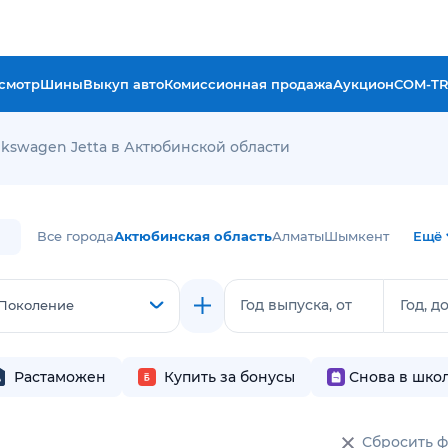
смотр
Шины
Выкуп авто
Комиссионная продажа
Аукцион
COM-T
lkswagen Jetta в Актюбинской области
Все города
Актюбинская область
Алматы
Шымкент
Ещё
Год выпуска, от
Год, д
Поколение
Растаможен
Купить за бонусы
Снова в шко
Сбросить 