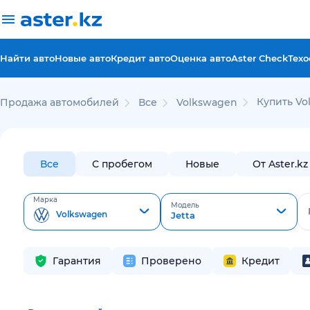
Найти авто
Новые авто
Кредит авто
Оценка авто
Aster Check
Техо
Купить Vo
Продажа автомобилей
Все
Volkswagen
Все
С пробегом
Новые
От Aster.kz
Марка
Модель
Volkswagen
Jetta
Гарантия
Проверено
Кредит