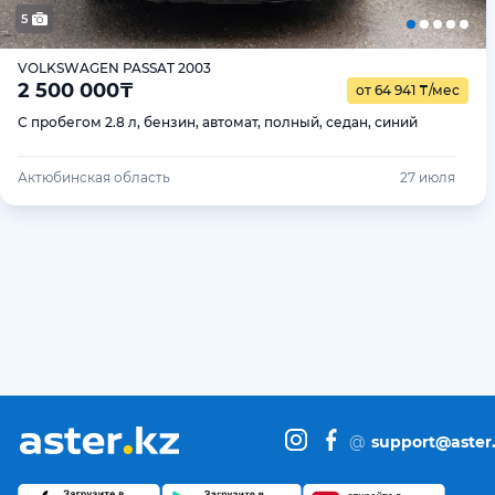
5
VOLKSWAGEN PASSAT 2003
2 500 000
₸
от 64 941
₸
/мес
С пробегом 2.8 л, бензин, автомат, полный, седан, синий
Актюбинская область
27 июля
@
support@aster