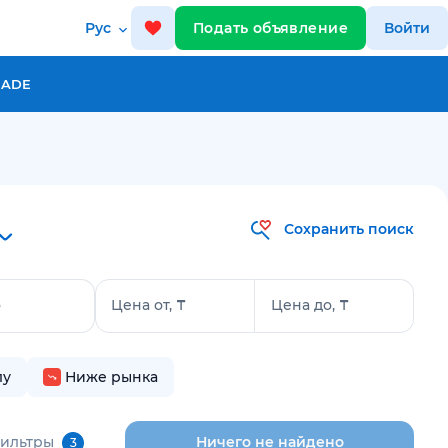
Рус
Подать объявление
Войти
RADE
Сохранить поиск
о
Цена от, ₸
Цена до, ₸
лу
Ниже рынка
фильтры
Ничего не найдено
3